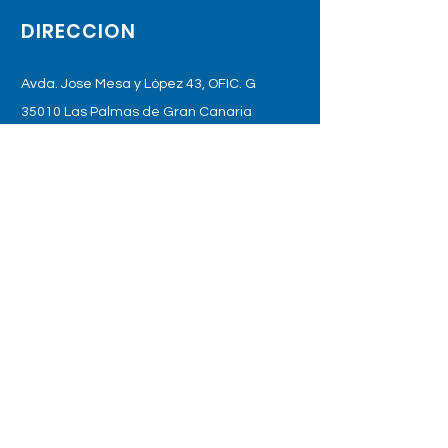
DIRECCION
Avda. Jose Mesa y López 43, OFIC. G
35010 Las Palmas de Gran Canaria
Tel:
+34676801142
otokidslaspalmas@gmail.com
HORARIO DE APERTURA
DE LUNES A VIERNES
PREVIA PETICION DE CITA
Tel:
+34676801142
SUBSCRIBETE A NUESTRA LISTA DE
CORREO