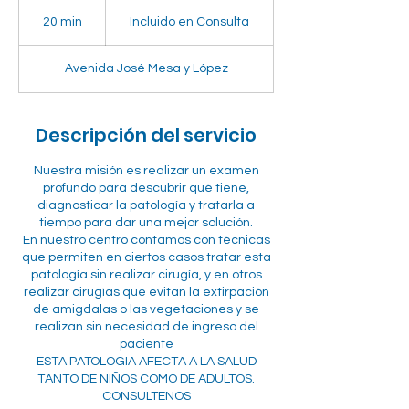
Incluido
en
20 min
2
Incluido en Consulta
Consulta
0
Avenida José Mesa y López
m
i
n
Descripción del servicio
Nuestra misión es realizar un examen
profundo para descubrir qué tiene,
diagnosticar la patología y tratarla a
tiempo para dar una mejor solución.
En nuestro centro contamos con técnicas
que permiten en ciertos casos tratar esta
patología sin realizar cirugía, y en otros
realizar cirugías que evitan la extirpación
de amigdalas o las vegetaciones y se
realizan sin necesidad de ingreso del
paciente
ESTA PATOLOGIA AFECTA A LA SALUD
TANTO DE NIÑOS COMO DE ADULTOS.
CONSULTENOS