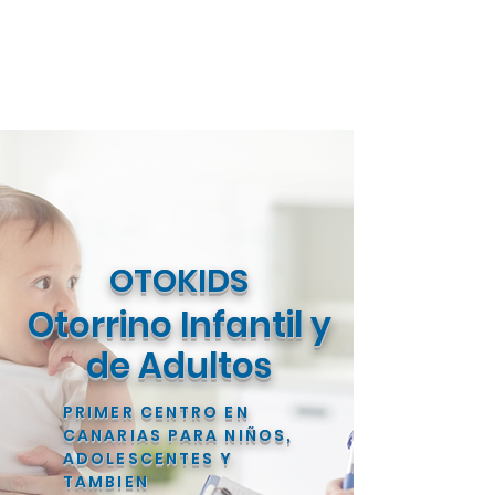
OTOKIDS
Otorrino Infantil y
de Adultos
PRIMER CENTRO EN
CANARIAS PARA NIÑOS,
ADOLESCENTES Y
TAMBIEN