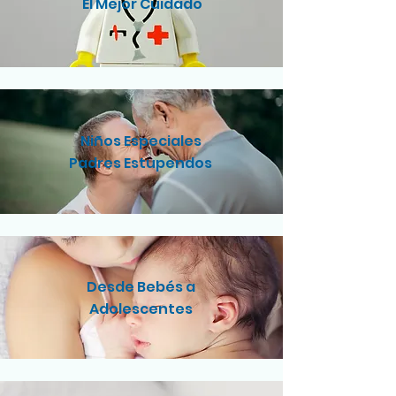
El Mejor Cuidado
Niños Especiales
Padres Estupendos
Desde Bebés a
Adolescentes