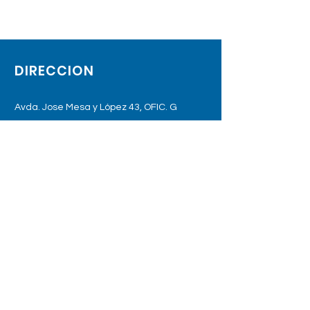
DIRECCION
Avda. Jose Mesa y López 43, OFIC. G
35010 Las Palmas de Gran Canaria
Tel:
+34676801142
otokidslaspalmas@gmail.com
HORARIO DE APERTURA
DE LUNES A VIERNES
PREVIA PETICION DE CITA
Tel:
+34676801142